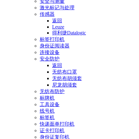
安全与测量
激光标记与处理
传感器
返回
Leuze
得利捷Datalogic
标签打印机
身份证阅读器
连接设备
安全防护
返回
无纺布口罩
无纺布胡须套
尼龙胡须套
无纺布防护
标牌机
工具设备
线号机
标签机
快递面单打印机
证卡打印机
身份证复印机