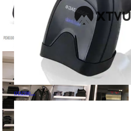
QD2590…