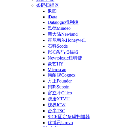
条码扫描器
返回
iData
Datalogic得利捷
民德Mindeo
新大陆Newland
霍尼韦尔Honeywell
石科Scode
PSC条码扫描器
Newtologic纽特捷
豪艺HY
Microscan
康耐视Cognex
方正Founder
销邦Supoin
富立叶Cilico
骁唐XTVU
视界ICW
台半TSC
SICK固定条码扫描器
优博讯Urovo