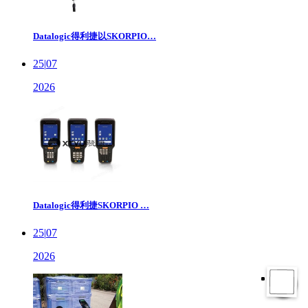
Datalogic得利捷以SKORPIO…
25
|
07
2026
Datalogic得利捷SKORPIO …
25
|
07
2026