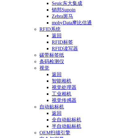
Seuic东大集成
销邦Supoin
Zebra斑马
mobyData摩比信通
RFID系统
返回
RFID标签
RFID读写器
碳带标签纸
条码检测仪
视觉
返回
智能相机
视觉处理器
工业相机
视觉传感器
自动贴标机
返回
全自动贴标机
半自动贴标机
OEM扫描引擎