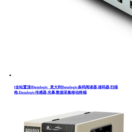
[全站置顶]Datalogic_意大利Datalogic条码阅读器,读码器,扫描
枪,Datalogic传感器,光幕,数据采集移动终端