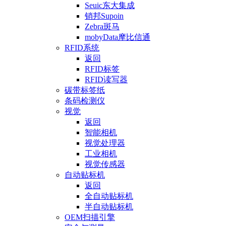
Seuic东大集成
销邦Supoin
Zebra斑马
mobyData摩比信通
RFID系统
返回
RFID标签
RFID读写器
碳带标签纸
条码检测仪
视觉
返回
智能相机
视觉处理器
工业相机
视觉传感器
自动贴标机
返回
全自动贴标机
半自动贴标机
OEM扫描引擎