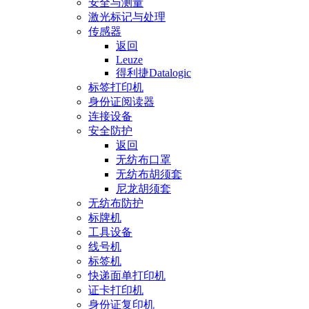
安全与测量
激光标记与处理
传感器
返回
Leuze
得利捷Datalogic
标签打印机
身份证阅读器
连接设备
安全防护
返回
无纺布口罩
无纺布胡须套
尼龙胡须套
无纺布防护
标牌机
工具设备
线号机
标签机
快递面单打印机
证卡打印机
身份证复印机