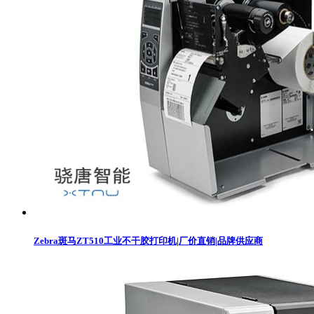
Zebra斑马ZT510工业不干胶打印机|厂价直销|品牌供应商