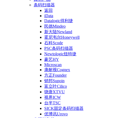
条码扫描器
返回
iData
Datalogic得利捷
民德Mindeo
新大陆Newland
霍尼韦尔Honeywell
石科Scode
PSC条码扫描器
Newtologic纽特捷
豪艺HY
Microscan
康耐视Cognex
方正Founder
销邦Supoin
富立叶Cilico
骁唐XTVU
视界ICW
台半TSC
SICK固定条码扫描器
优博讯Urovo