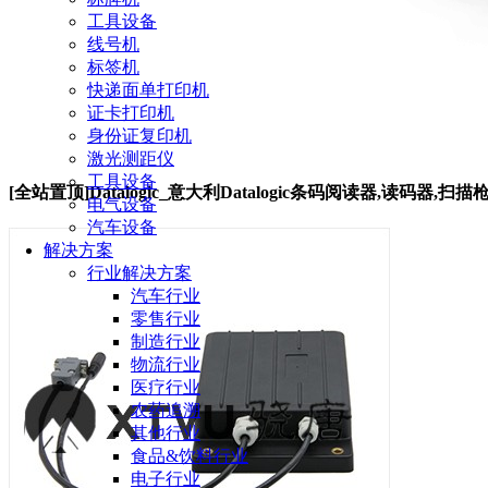
工具设备
线号机
标签机
快递面单打印机
证卡打印机
身份证复印机
激光测距仪
工具设备
[全站置顶]Datalogic_意大利Datalogic条码阅读器,读码器,扫描
电气设备
汽车设备
解决方案
行业解决方案
汽车行业
零售行业
制造行业
物流行业
医疗行业
农药追溯
其他行业
食品&饮料行业
电子行业