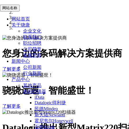
网站名称
网站首页
关于骁唐
企业文化
联系我们
职位招聘
公司荣誉
您身边的条码解决方案提供商
发展历程
新闻中心
公司新闻
了解更多
行业新闻
产品中心
其他产品
骁骁远遐，智能盛世！
条码扫描器
iData
Datalogic得利捷
了解更多
民德Mindeo
新大陆Newland
霍尼韦尔Honeywell
Datalogic推出新型Matrix220
石科Scode