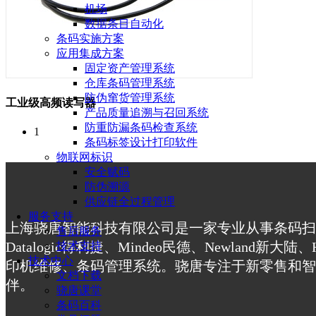
机场
数据条目自动化
条码实施方案
应用集成方案
固定资产管理系统
仓库条码管理系统
防伪窜货管理系统
工业级高频读写器
产品质量追溯与召回系统
防重防漏条码检查系统
1
条码标签设计打印软件
物联网标识
安全赋码
防伪溯源
供应链全过程管理
服务支持
上海骁唐智能科技有限公司是一家专业从事条码扫
售后服务
Datalogic得利捷、Mindeo民德、Newla
技术支持
技术中心
印机维修、条码管理系统。骁唐专注于新零售和智
文档下载
伴。
骁唐课堂
条码百科