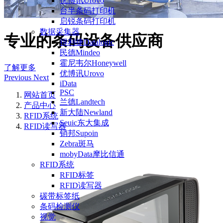
优博讯Urovo
台半条码打印机
启锐条码打印机
数据采集器
专业的条码设备供应商
得利捷Datalogic
民德Mindeo
霍尼韦尔Honeywell
了解更多
优博讯Urovo
Previous
Next
iData
PSC
网站首页
兰德Landtech
产品中心
新大陆Newland
RFID系统
Seuic东大集成
RFID读写器
销邦Supoin
Zebra斑马
mobyData摩比信通
RFID系统
RFID标签
RFID读写器
碳带标签纸
条码检测仪
视觉