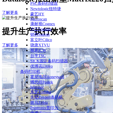
PSC条码扫描器
Newtologic纽特捷
了解更多
豪艺HY
Microscan
康耐视Cognex
提升生产执行效率
方正Founder
销邦Supoin
富立叶Cilico
了解更多
骁唐XTVU
视界ICW
台半TSC
SICK固定条码扫描器
优博讯Urovo
条码打印机
霍尼韦尔Honeywell
博思得Postek
Intermec
东芝Toshiba
先擘Zenpert条码机
斑马Zebra
Printronix普印力