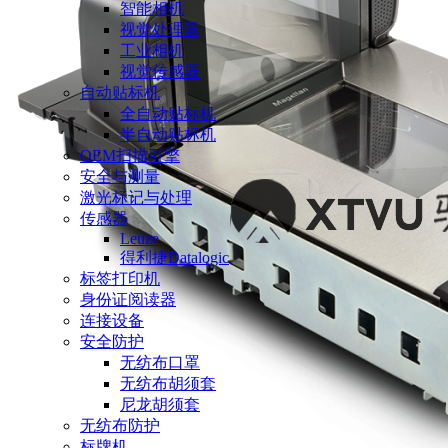
智能相机
视觉处理器
工业相机
视觉传感器
自动贴标机
全自动贴标机
半自动贴标机
OEM扫描引擎
安全与测量
激光标记与处理
传感器
Leuze
得利捷Datalogic
标签打印机
身份证阅读器
连接设备
安全防护
无纺布口罩
无纺布胡须套
尼龙胡须套
无纺布防护
标牌机