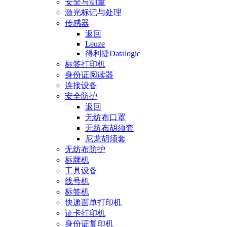
安全与测量
激光标记与处理
传感器
返回
Leuze
得利捷Datalogic
标签打印机
身份证阅读器
连接设备
安全防护
返回
无纺布口罩
无纺布胡须套
尼龙胡须套
无纺布防护
标牌机
工具设备
线号机
标签机
快递面单打印机
证卡打印机
身份证复印机