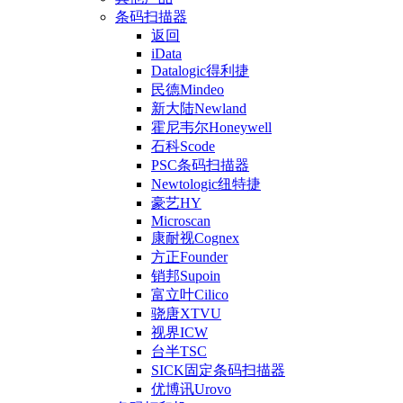
条码扫描器
返回
iData
Datalogic得利捷
民德Mindeo
新大陆Newland
霍尼韦尔Honeywell
石科Scode
PSC条码扫描器
Newtologic纽特捷
豪艺HY
Microscan
康耐视Cognex
方正Founder
销邦Supoin
富立叶Cilico
骁唐XTVU
视界ICW
台半TSC
SICK固定条码扫描器
优博讯Urovo