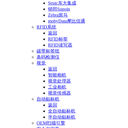
Seuic东大集成
销邦Supoin
Zebra斑马
mobyData摩比信通
RFID系统
返回
RFID标签
RFID读写器
碳带标签纸
条码检测仪
视觉
返回
智能相机
视觉处理器
工业相机
视觉传感器
自动贴标机
返回
全自动贴标机
半自动贴标机
OEM扫描引擎