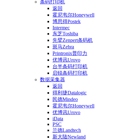
条码打印机
返回
霍尼韦尔Honeywell
博思得Postek
Intermec
东芝Toshiba
先擘Zenpert条码机
斑马Zebra
Printronix普印力
优博讯Urovo
台半条码打印机
启锐条码打印机
数据采集器
返回
得利捷Datalogic
民德Mindeo
霍尼韦尔Honeywell
优博讯Urovo
iData
PSC
兰德Landtech
新大陆Newland