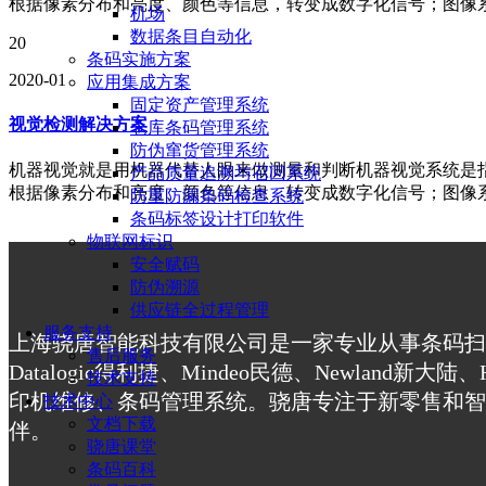
根据像素分布和亮度、颜色等信息，转变成数字化信号；图像
机场
数据条目自动化
20
条码实施方案
2020-01
应用集成方案
固定资产管理系统
视觉检测解决方案
仓库条码管理系统
防伪窜货管理系统
机器视觉就是用机器代替人眼来做测量和判断机器视觉系统是指
产品质量追溯与召回系统
根据像素分布和亮度、颜色等信息，转变成数字化信号；图像
防重防漏条码检查系统
条码标签设计打印软件
物联网标识
安全赋码
防伪溯源
供应链全过程管理
服务支持
上海骁唐智能科技有限公司是一家专业从事条码扫
售后服务
Datalogic得利捷、Mindeo民德、Newla
技术支持
印机维修、条码管理系统。骁唐专注于新零售和智
技术中心
文档下载
伴。
骁唐课堂
条码百科