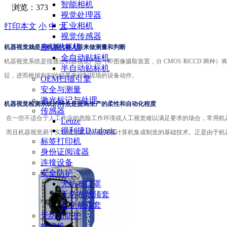
智能相机
浏览：
373
视觉处理器
工业相机
打印本文
小
中
大
视觉传感器
自动贴标机
机器视觉就是用机器代替人眼来做测量和判断
全自动贴标机
机器视觉系统是指通过机器视觉产品（即图像摄取装置，分 CMOS 和CCD 两
半自动贴标机
征，进而根据判别的结果来控制现场的设备动作。
OEM扫描引擎
安全与测量
激光标记与处理
机器视觉检测系统的特点是提高生产的柔性和自动化程度
传感器
在一些不适合于人工作业的危险工作环境或人工视觉难以满足要求的场合，常用机
Leuze
得利捷Datalogic
而且机器视觉易于实现信息集成，是实现计算机集成制造的基础技术。正是由于机
标签打印机
身份证阅读器
连接设备
安全防护
无纺布口罩
无纺布胡须套
尼龙胡须套
无纺布防护
标牌机