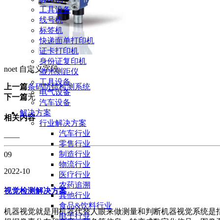
工具设备
线号机
标签机
快递面单打印机
证卡打印机
身份证复印机
noet 自定义字段
激光测距仪
工具设备
上一篇
条码防错检测系统
电气设备
下一篇
无
汽车设备
解决方案
相关内容
行业解决方案
汽车行业
——
零售行业
制造行业
09
物流行业
2022-10
医疗行业
农药追溯
视觉检测解决方案
其他行业
食品&饮料行业
机器视觉就是用机器代替人眼来做测量和判断机器视觉系统是指
电子行业