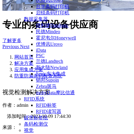
优博讯Urovo
台半条码打印机
启锐条码打印机
数据采集器
专业的条码设备供应商
得利捷Datalogic
民德Mindeo
霍尼韦尔Honeywell
了解更多
优博讯Urovo
Previous
Next
iData
PSC
网站首页
兰德Landtech
解决方案
新大陆Newland
应用集成方案
Seuic东大集成
防重防漏条码检查系统
销邦Supoin
Zebra斑马
视觉检测解决方案
mobyData摩比信通
RFID系统
RFID标签
作者：
admin
RFID读写器
添加时间：
2022-10-09 17:44:30
碳带标签纸
条码检测仪
来源：
视觉