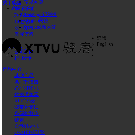
常见问题
关于骁唐
品牌与合作
企业文化
Datalogic得利捷
联系我们
Mindeo民德
职位招聘
Newland新大陆
公司荣誉
发展历程
繁體
EngLish
新闻中心
公司新闻
行业新闻
产品中心
其他产品
条码扫描器
条码打印机
数据采集器
RFID系统
碳带标签纸
条码检测仪
视觉
自动贴标机
OEM扫描引擎