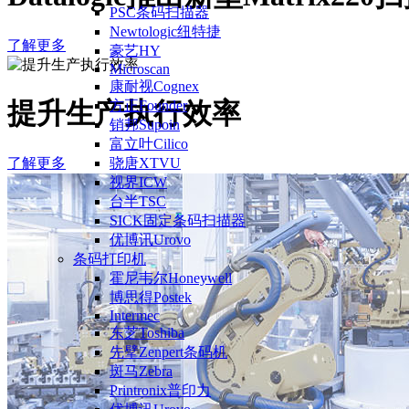
PSC条码扫描器
Newtologic纽特捷
了解更多
豪艺HY
Microscan
康耐视Cognex
提升生产执行效率
方正Founder
销邦Supoin
富立叶Cilico
了解更多
骁唐XTVU
视界ICW
台半TSC
SICK固定条码扫描器
优博讯Urovo
条码打印机
霍尼韦尔Honeywell
博思得Postek
Intermec
东芝Toshiba
先擘Zenpert条码机
斑马Zebra
Printronix普印力