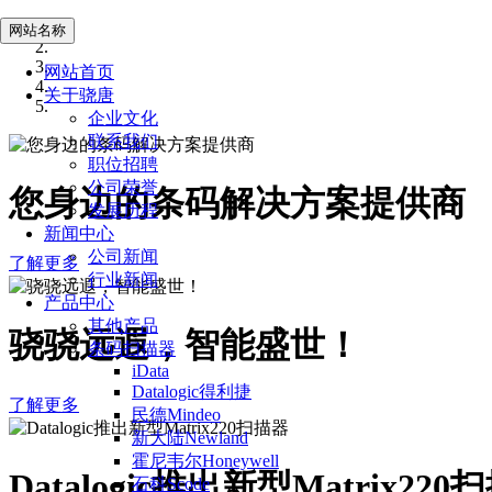
网站名称
网站首页
关于骁唐
企业文化
联系我们
职位招聘
公司荣誉
您身边的条码解决方案提供商
发展历程
新闻中心
公司新闻
了解更多
行业新闻
产品中心
其他产品
骁骁远遐，智能盛世！
条码扫描器
iData
Datalogic得利捷
了解更多
民德Mindeo
新大陆Newland
霍尼韦尔Honeywell
Datalogic推出新型Matrix220
石科Scode