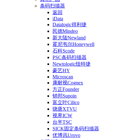
条码扫描器
返回
iData
Datalogic得利捷
民德Mindeo
新大陆Newland
霍尼韦尔Honeywell
石科Scode
PSC条码扫描器
Newtologic纽特捷
豪艺HY
Microscan
康耐视Cognex
方正Founder
销邦Supoin
富立叶Cilico
骁唐XTVU
视界ICW
台半TSC
SICK固定条码扫描器
优博讯Urovo