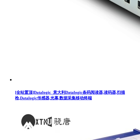
[全站置顶]Datalogic_意大利Datalogic条码阅读器,读码器,扫描
枪,Datalogic传感器,光幕,数据采集移动终端