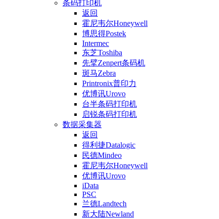
条码打印机
返回
霍尼韦尔Honeywell
博思得Postek
Intermec
东芝Toshiba
先擘Zenpert条码机
斑马Zebra
Printronix普印力
优博讯Urovo
台半条码打印机
启锐条码打印机
数据采集器
返回
得利捷Datalogic
民德Mindeo
霍尼韦尔Honeywell
优博讯Urovo
iData
PSC
兰德Landtech
新大陆Newland