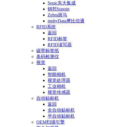
Seuic东大集成
销邦Supoin
Zebra斑马
mobyData摩比信通
RFID系统
返回
RFID标签
RFID读写器
碳带标签纸
条码检测仪
视觉
返回
智能相机
视觉处理器
工业相机
视觉传感器
自动贴标机
返回
全自动贴标机
半自动贴标机
OEM扫描引擎