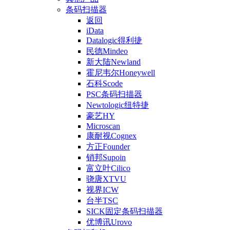
条码扫描器
返回
iData
Datalogic得利捷
民德Mindeo
新大陆Newland
霍尼韦尔Honeywell
石科Scode
PSC条码扫描器
Newtologic纽特捷
豪艺HY
Microscan
康耐视Cognex
方正Founder
销邦Supoin
富立叶Cilico
骁唐XTVU
视界ICW
台半TSC
SICK固定条码扫描器
优博讯Urovo