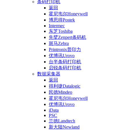
条码打印机
返回
霍尼韦尔Honeywell
博思得Postek
Intermec
东芝Toshiba
先擘Zenpert条码机
斑马Zebra
Printronix普印力
优博讯Urovo
台半条码打印机
启锐条码打印机
数据采集器
返回
得利捷Datalogic
民德Mindeo
霍尼韦尔Honeywell
优博讯Urovo
iData
PSC
兰德Landtech
新大陆Newland