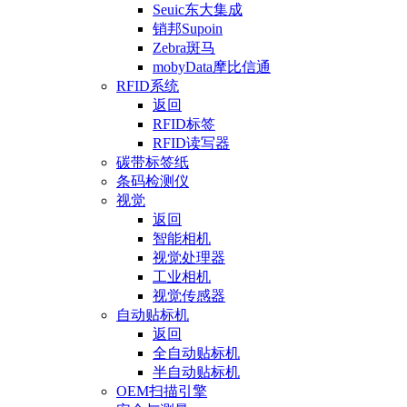
Seuic东大集成
销邦Supoin
Zebra斑马
mobyData摩比信通
RFID系统
返回
RFID标签
RFID读写器
碳带标签纸
条码检测仪
视觉
返回
智能相机
视觉处理器
工业相机
视觉传感器
自动贴标机
返回
全自动贴标机
半自动贴标机
OEM扫描引擎