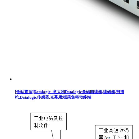
[全站置顶]Datalogic_意大利Datalogic条码阅读器,读码器,扫描
枪,Datalogic传感器,光幕,数据采集移动终端