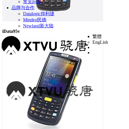
常见问题
品牌与合作
Datalogic得利捷
Mindeo民德
Newland新大陆
iData95v
繁體
EngLish