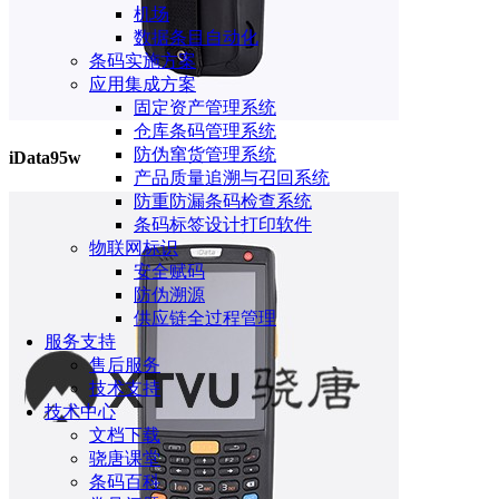
机场
数据条目自动化
条码实施方案
应用集成方案
固定资产管理系统
仓库条码管理系统
防伪窜货管理系统
iData95w
产品质量追溯与召回系统
防重防漏条码检查系统
条码标签设计打印软件
物联网标识
安全赋码
防伪溯源
供应链全过程管理
服务支持
售后服务
技术支持
技术中心
文档下载
骁唐课堂
条码百科