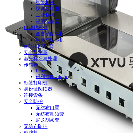
智能相机
视觉处理器
工业相机
视觉传感器
自动贴标机
全自动贴标机
半自动贴标机
OEM扫描引擎
安全与测量
激光标记与处理
传感器
Leuze
得利捷Datalogic
标签打印机
身份证阅读器
连接设备
安全防护
无纺布口罩
无纺布胡须套
尼龙胡须套
无纺布防护
标牌机