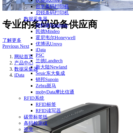
优博讯Urovo
台半条码打印机
启锐条码打印机
数据采集器
专业的条码设备供应商
得利捷Datalogic
民德Mindeo
霍尼韦尔Honeywell
了解更多
优博讯Urovo
Previous
Next
iData
PSC
网站首页
兰德Landtech
产品中心
新大陆Newland
数据采集器
Seuic东大集成
iData
销邦Supoin
Zebra斑马
mobyData摩比信通
RFID系统
RFID标签
RFID读写器
碳带标签纸
条码检测仪
视觉