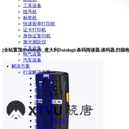
工具设备
线号机
标签机
快递面单打印机
证卡打印机
身份证复印机
激光测距仪
工具设备
[全站置顶]Datalogic_意大利Datalogic条码阅读器,读码器,扫描
电气设备
汽车设备
解决方案
行业解决方案
汽车行业
零售行业
制造行业
物流行业
医疗行业
农药追溯
其他行业
食品&饮料行业
电子行业