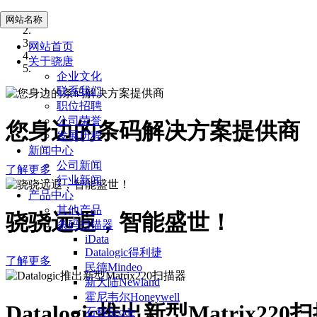
网站名称
网站首页
关于骁唐
企业文化
联系我们
职位招聘
公司荣誉
您身边的条码解决方案提供商
发展历程
新闻中心
公司新闻
了解更多
行业新闻
产品中心
其他产品
骁骁远遐，智能盛世！
条码扫描器
iData
Datalogic得利捷
了解更多
民德Mindeo
新大陆Newland
霍尼韦尔Honeywell
Datalogic推出新型Matrix220
石科Scode