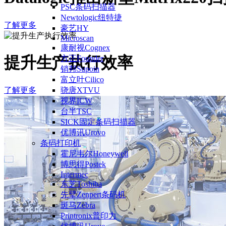
PSC条码扫描器
Newtologic纽特捷
了解更多
豪艺HY
Microscan
康耐视Cognex
提升生产执行效率
方正Founder
销邦Supoin
富立叶Cilico
了解更多
骁唐XTVU
视界ICW
台半TSC
SICK固定条码扫描器
优博讯Urovo
条码打印机
霍尼韦尔Honeywell
博思得Postek
Intermec
东芝Toshiba
先擘Zenpert条码机
斑马Zebra
Printronix普印力