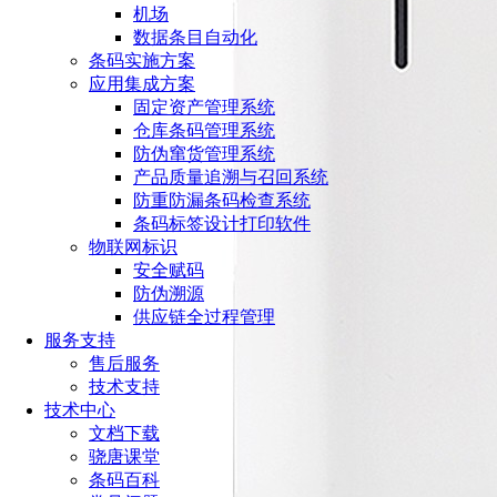
机场
数据条目自动化
条码实施方案
应用集成方案
固定资产管理系统
仓库条码管理系统
防伪窜货管理系统
产品质量追溯与召回系统
防重防漏条码检查系统
条码标签设计打印软件
物联网标识
安全赋码
防伪溯源
供应链全过程管理
服务支持
售后服务
技术支持
技术中心
文档下载
骁唐课堂
条码百科