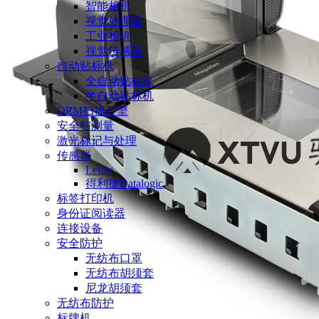
智能相机
视觉处理器
工业相机
视觉传感器
自动贴标机
全自动贴标机
半自动贴标机
OEM扫描引擎
安全与测量
激光标记与处理
传感器
Leuze
得利捷Datalogic
标签打印机
身份证阅读器
连接设备
安全防护
无纺布口罩
无纺布胡须套
尼龙胡须套
无纺布防护
标牌机