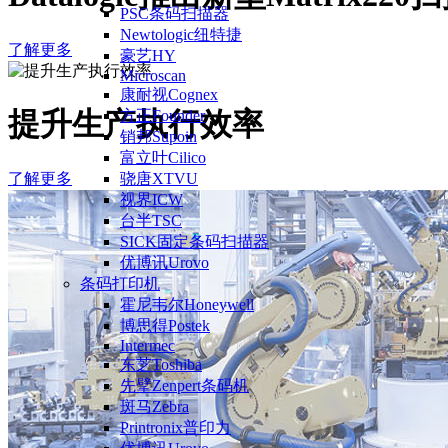
PSC条码扫描器
Newtologic纽特捷
了解更多
豪艺HY
Microscan
康耐视Cognex
提升生产执行效率
方正Founder
销邦Supoin
富立叶Cilico
了解更多
骁唐XTVU
视界ICW
台半TSC
SICK固定条码扫描器
优博讯Urovo
条码打印机
霍尼韦尔Honeywell
博思得Postek
Intermec
东芝Toshiba
先擘Zenpert条码机
斑马Zebra
Printronix普印力