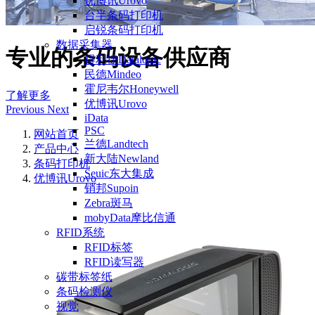
优博讯Urovo
台半条码打印机
启锐条码打印机
数据采集器
专业的条码设备供应商
得利捷Datalogic
民德Mindeo
霍尼韦尔Honeywell
了解更多
优博讯Urovo
Previous
Next
iData
PSC
网站首页
兰德Landtech
产品中心
新大陆Newland
条码打印机
Seuic东大集成
优博讯Urovo
销邦Supoin
Zebra斑马
mobyData摩比信通
RFID系统
RFID标签
RFID读写器
碳带标签纸
条码检测仪
视觉