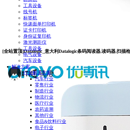
工具设备
线号机
标签机
快递面单打印机
证卡打印机
身份证复印机
激光测距仪
工具设备
[全站置顶]Datalogic_意大利Datalogic条码阅读器,读码器,扫描
电气设备
汽车设备
解决方案
行业解决方案
汽车行业
零售行业
制造行业
物流行业
医疗行业
农药追溯
其他行业
食品&饮料行业
电子行业