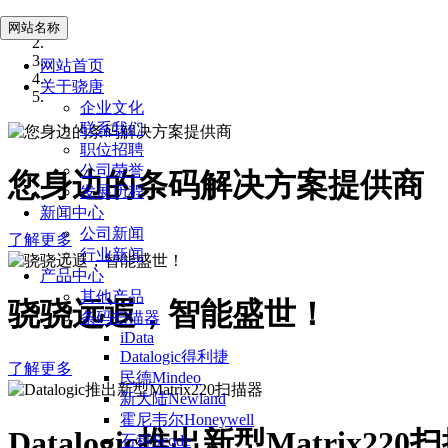
网站名称
网站首页
关于骁唐
企业文化
联系我们
职位招聘
公司荣誉
您身边的条码解决方案提供商
发展历程
新闻中心
公司新闻
了解更多
行业新闻
产品中心
其他产品
骁骁远遐，智能盛世！
条码扫描器
iData
Datalogic得利捷
了解更多
民德Mindeo
新大陆Newland
霍尼韦尔Honeywell
Datalogic推出新型Matrix220
石科Scode