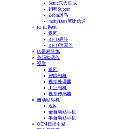
Seuic东大集成
销邦Supoin
Zebra斑马
mobyData摩比信通
RFID系统
返回
RFID标签
RFID读写器
碳带标签纸
条码检测仪
视觉
返回
智能相机
视觉处理器
工业相机
视觉传感器
自动贴标机
返回
全自动贴标机
半自动贴标机
OEM扫描引擎