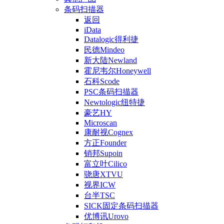
条码扫描器
返回
iData
Datalogic得利捷
民德Mindeo
新大陆Newland
霍尼韦尔Honeywell
石科Scode
PSC条码扫描器
Newtologic纽特捷
豪艺HY
Microscan
康耐视Cognex
方正Founder
销邦Supoin
富立叶Cilico
骁唐XTVU
视界ICW
台半TSC
SICK固定条码扫描器
优博讯Urovo