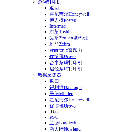
条码打印机
返回
霍尼韦尔Honeywell
博思得Postek
Intermec
东芝Toshiba
先擘Zenpert条码机
斑马Zebra
Printronix普印力
优博讯Urovo
台半条码打印机
启锐条码打印机
数据采集器
返回
得利捷Datalogic
民德Mindeo
霍尼韦尔Honeywell
优博讯Urovo
iData
PSC
兰德Landtech
新大陆Newland