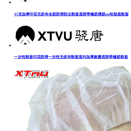
35克加厚印花无纺布全筋防滑防尘鞋套底部带橡筋裸筋pp轮胎底鞋套
一次性鞋套印花防滑一次性无纺布鞋套室内加厚耐磨底部带橡筋鞋套