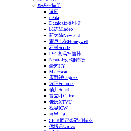
条码扫描器
返回
iData
Datalogic得利捷
民德Mindeo
新大陆Newland
霍尼韦尔Honeywell
石科Scode
PSC条码扫描器
Newtologic纽特捷
豪艺HY
Microscan
康耐视Cognex
方正Founder
销邦Supoin
富立叶Cilico
骁唐XTVU
视界ICW
台半TSC
SICK固定条码扫描器
优博讯Urovo