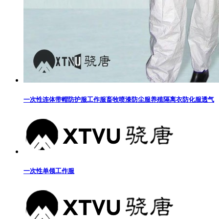
一次性连体带帽防护服工作服畜牧喷漆防尘服养殖隔离衣防化服透气
一次性单领工作服