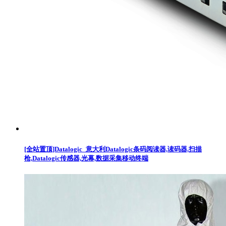
[全站置顶]Datalogic_意大利Datalogic条码阅读器,读码器,扫描
枪,Datalogic传感器,光幕,数据采集移动终端