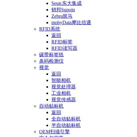
Seuic东大集成
销邦Supoin
Zebra斑马
mobyData摩比信通
RFID系统
返回
RFID标签
RFID读写器
碳带标签纸
条码检测仪
视觉
返回
智能相机
视觉处理器
工业相机
视觉传感器
自动贴标机
返回
全自动贴标机
半自动贴标机
OEM扫描引擎