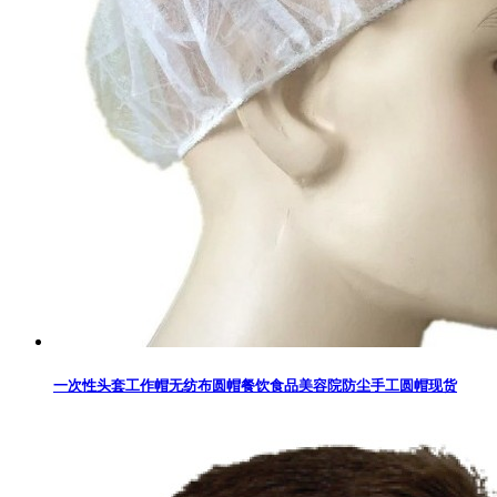
一次性头套工作帽无纺布圆帽餐饮食品美容院防尘手工圆帽现货