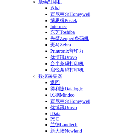
条码打印机
返回
霍尼韦尔Honeywell
博思得Postek
Intermec
东芝Toshiba
先擘Zenpert条码机
斑马Zebra
Printronix普印力
优博讯Urovo
台半条码打印机
启锐条码打印机
数据采集器
返回
得利捷Datalogic
民德Mindeo
霍尼韦尔Honeywell
优博讯Urovo
iData
PSC
兰德Landtech
新大陆Newland